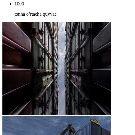
1000
tonna o’rtacha quvvat