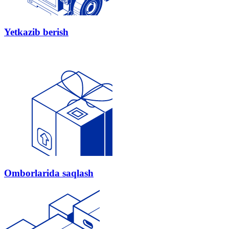
Yetkazib berish
Omborlarida saqlash