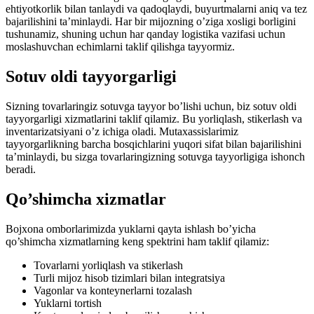
ehtiyotkorlik bilan tanlaydi va qadoqlaydi, buyurtmalarni aniq va tez
bajarilishini ta’minlaydi. Har bir mijozning o’ziga xosligi borligini
tushunamiz, shuning uchun har qanday logistika vazifasi uchun
moslashuvchan echimlarni taklif qilishga tayyormiz.
Sotuv oldi tayyorgarligi
Sizning tovarlaringiz sotuvga tayyor bo’lishi uchun, biz sotuv oldi
tayyorgarligi xizmatlarini taklif qilamiz. Bu yorliqlash, stikerlash va
inventarizatsiyani o’z ichiga oladi. Mutaxassislarimiz
tayyorgarlikning barcha bosqichlarini yuqori sifat bilan bajarilishini
ta’minlaydi, bu sizga tovarlaringizning sotuvga tayyorligiga ishonch
beradi.
Qo’shimcha xizmatlar
Bojxona omborlarimizda yuklarni qayta ishlash bo’yicha
qo’shimcha xizmatlarning keng spektrini ham taklif qilamiz:
Tovarlarni yorliqlash va stikerlash
Turli mijoz hisob tizimlari bilan integratsiya
Vagonlar va konteynerlarni tozalash
Yuklarni tortish