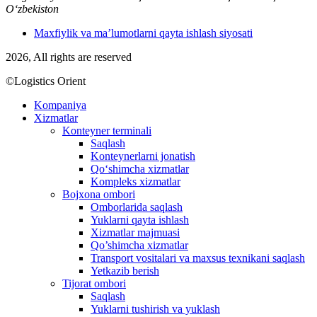
O‘zbekiston
Maxfiylik va ma’lumotlarni qayta ishlash siyosati
2026, All rights are reserved
©Logistics Orient
Kompaniya
Xizmatlar
Konteyner terminali
Saqlash
Konteynerlarni jonatish
Qo‘shimcha xizmatlar
Kompleks xizmatlar
Bojxona ombori
Omborlarida saqlash
Yuklarni qayta ishlash
Xizmatlar majmuasi
Qo’shimcha xizmatlar
Transport vositalari va maxsus texnikani saqlash
Yetkazib berish
Tijorat ombori
Saqlash
Yuklarni tushirish va yuklash