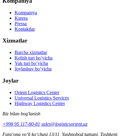
Kompaniya
Kompaniya
Karera
Pressa
Kontaktlar
Xizmatlar
Barcha xizmatlar
Kelish turi bo’yicha
Yuk turi bo’yicha
Joylashuv bo’yicha
Joylar
Orient Logistics Center
Universal Logistics Services
Highway Logistics Center
Biz bilan bog'lanish
+998 95 117-80-81
sales@logisticsorient.uz
Farg‘ona yo‘li ko‘chasi 13/11, Yashnobod tumani, Toshkent,