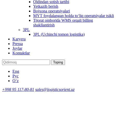
Oldindan sotish tartibi
Yetkazib berish
Bojxona operatsiyalari
MYT foydalangan holda to‘liq operatsiyalar tsikli
Tijorat omborida WMS orqali billing
shakllantirish
3PL
3PL (Uchinchi tomon logistika)
Karyera
Pressa
Joylar
Kontaktlar
Toping
Eng
Рус
Oʻz
+998 95 117-80-81
sales@logisticsorient.uz