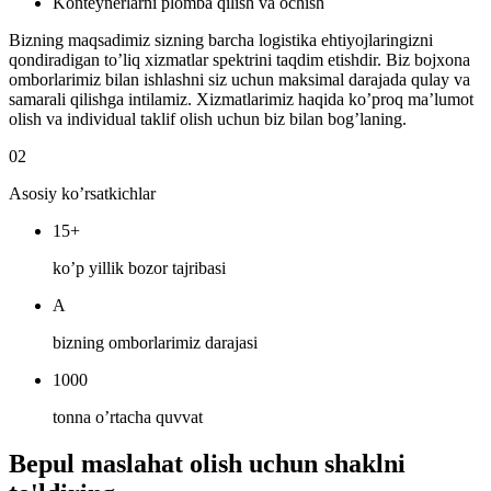
Konteynerlarni plomba qilish va ochish
Bizning maqsadimiz sizning barcha logistika ehtiyojlaringizni
qondiradigan to’liq xizmatlar spektrini taqdim etishdir. Biz bojxona
omborlarimiz bilan ishlashni siz uchun maksimal darajada qulay va
samarali qilishga intilamiz. Xizmatlarimiz haqida ko’proq ma’lumot
olish va individual taklif olish uchun biz bilan bog’laning.
02
Asosiy ko’rsatkichlar
15+
ko’p yillik bozor tajribasi
A
bizning omborlarimiz darajasi
1000
tonna o’rtacha quvvat
Bepul maslahat olish uchun shaklni