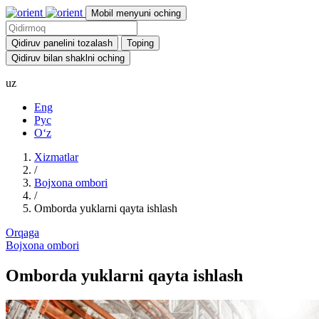
Mobil menyuni oching
Qidiruv panelini tozalash
Toping
Qidiruv bilan shaklni oching
uz
Eng
Рус
Oʻz
Xizmatlar
/
Bojxona ombori
/
Omborda yuklarni qayta ishlash
Orqaga
Bojxona ombori
Omborda yuklarni qayta ishlash