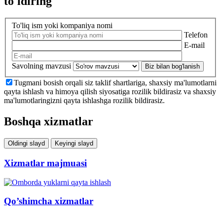
to'ldiring
To'liq ism yoki kompaniya nomi
Telefon
E-mail
Savolning mavzusi
Biz bilan bog'lanish
Tugmani bosish orqali siz taklif shartlariga, shaxsiy ma'lumotlarni
qayta ishlash va himoya qilish siyosatiga rozilik bildirasiz va shaxsiy
ma'lumotlaringizni qayta ishlashga rozilik bildirasiz.
Boshqa xizmatlar
Oldingi slayd
Keyingi slayd
Xizmatlar majmuasi
Qo’shimcha xizmatlar