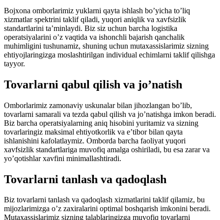
Bojxona omborlarimiz yuklarni qayta ishlash bo’yicha to’liq
xizmatlar spektrini taklif qiladi, yuqori aniqlik va xavfsizlik
standartlarini ta’minlaydi. Biz siz uchun barcha logistika
operatsiyalarini o’z vaqtida va ishonchli bajarish qanchalik
muhimligini tushunamiz, shuning uchun mutaxassislarimiz sizning
ehtiyojlaringizga moslashtirilgan individual echimlarni taklif qilishga
tayyor.
Tovarlarni qabul qilish va jo’natish
Omborlarimiz zamonaviy uskunalar bilan jihozlangan bo’lib,
tovarlarni samarali va tezda qabul qilish va jo’natishga imkon beradi.
Biz barcha operatsiyalarning aniq hisobini yuritamiz va sizning
tovarlaringiz maksimal ehtiyotkorlik va e’tibor bilan qayta
ishlanishini kafolatlaymiz. Omborda barcha faoliyat yuqori
xavfsizlik standartlariga muvofiq amalga oshiriladi, bu esa zarar va
yo’qotishlar xavfini minimallashtiradi.
Tovarlarni tanlash va qadoqlash
Biz tovarlarni tanlash va qadoqlash xizmatlarini taklif qilamiz, bu
mijozlarimizga o’z zaxiralarini optimal boshqarish imkonini beradi.
Mutaxassislarimiz sizning talablaringizga muvofiq tovarlarni