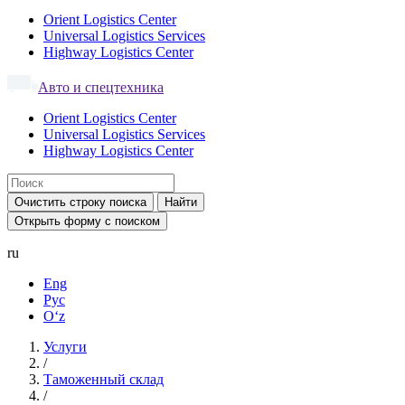
Orient Logistics Center
Universal Logistics Services
Highway Logistics Center
Авто и спецтехника
Orient Logistics Center
Universal Logistics Services
Highway Logistics Center
Очистить строку поиска
Найти
Открыть форму с поиском
ru
Eng
Рус
Oʻz
Услуги
/
Таможенный склад
/