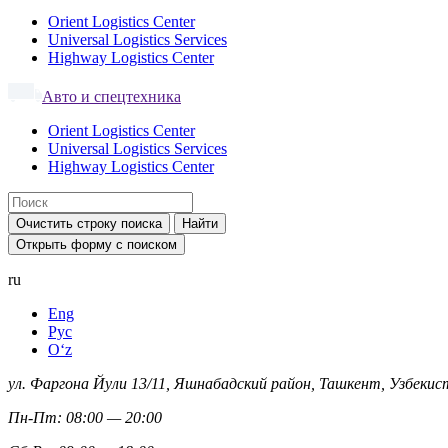
Orient Logistics Center
Universal Logistics Services
Highway Logistics Center
Авто и спецтехника
Orient Logistics Center
Universal Logistics Services
Highway Logistics Center
Очистить строку поиска
Найти
Открыть форму с поиском
ru
Eng
Рус
Oʻz
ул. Фаргона Йули 13/11, Яшнабадский район, Ташкент, Узбекис
Пн-Пт: 08:00 — 20:00