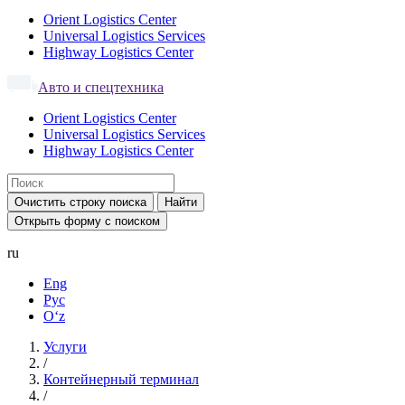
Orient Logistics Center
Universal Logistics Services
Highway Logistics Center
Авто и спецтехника
Orient Logistics Center
Universal Logistics Services
Highway Logistics Center
Очистить строку поиска
Найти
Открыть форму с поиском
ru
Eng
Рус
Oʻz
Услуги
/
Контейнерный терминал
/