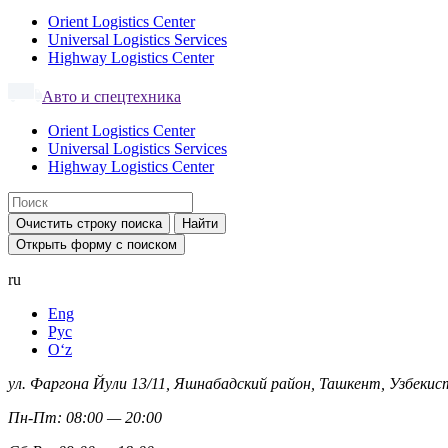
Orient Logistics Center
Universal Logistics Services
Highway Logistics Center
Авто и спецтехника
Orient Logistics Center
Universal Logistics Services
Highway Logistics Center
Очистить строку поиска
Найти
Открыть форму с поиском
ru
Eng
Рус
Oʻz
ул. Фаргона Йули 13/11, Яшнабадский район, Ташкент, Узбекис
Пн-Пт: 08:00 — 20:00